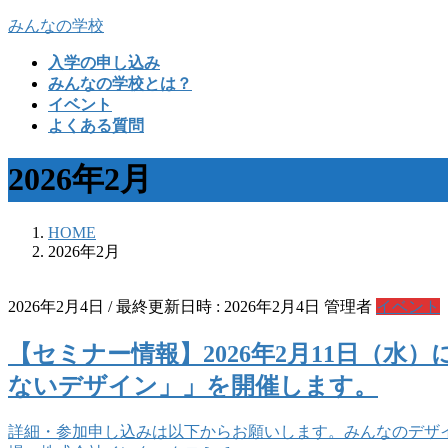
コ
ナ
みんなの学校
ン
ビ
入学の申し込み
テ
ゲ
みんなの学校とは？
ン
ー
イベント
ツ
シ
よくある質問
へ
ョ
ス
ン
2026年2月
キ
に
ッ
移
プ
動
HOME
2026年2月
2026年2月4日
/ 最終更新日時 :
2026年2月4日
管理者
イベント
【セミナー情報】2026年2月11日（
ないデザイン」」を開催します。
詳細・参加申し込みは以下からお願いします。みんなのデザイン研究所