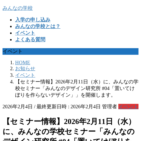
コ
ナ
みんなの学校
ン
ビ
入学の申し込み
テ
ゲ
みんなの学校とは？
ン
ー
イベント
ツ
シ
よくある質問
へ
ョ
ス
ン
イベント
キ
に
ッ
移
HOME
プ
動
お知らせ
イベント
【セミナー情報】2026年2月11日（水）に、みんなの学
校セミナー「みんなのデザイン研究所 #04「置いてけ
ぼりを作らないデザイン」」を開催します。
2026年2月4日
/ 最終更新日時 :
2026年2月4日
管理者
イベント
【セミナー情報】2026年2月11日（水）
に、みんなの学校セミナー「みんなの